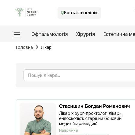
Контакти клінік
Офтальмологія
Хірургія
Естетична м
Головна
Лiкарi
Пошук
лікаря
Стасишин Богдан Романович
Лікар хірург-проктолог, лікар-
ендоскопіст, старший бойовий
медик (парамедик)
Напрямки