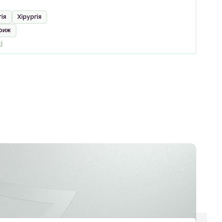
ія
Хірургія
гриж
і