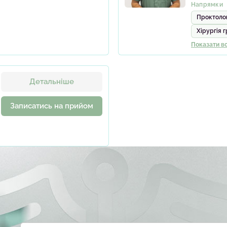
Напрямки
Проктолог
Хірургія 
Показати вс
Детальніше
Записатись на прийом