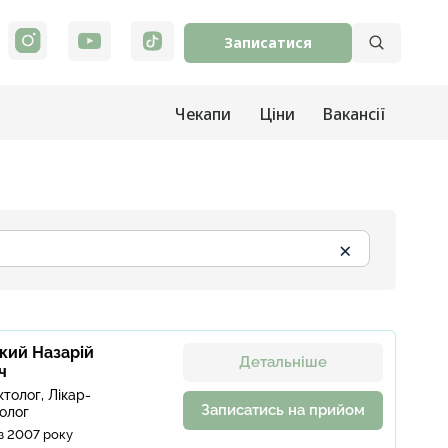
Записатися
Чекапи
Ціни
Вакансії
×
кий Назарій
Детальніше
ч
толог, Лікар-
Записатись на прийом
олог
з 2007 року