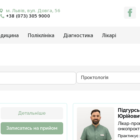
м. Львів, вул. Довга, 56
+38 (073) 305 9000
едицина
Поліклініка
Діагностика
Лікарі
Проктологія
Підгурсь
Детальніше
Юрійови
Лікар-прок
Записатись на прийом
онкопрокт
Практикує 