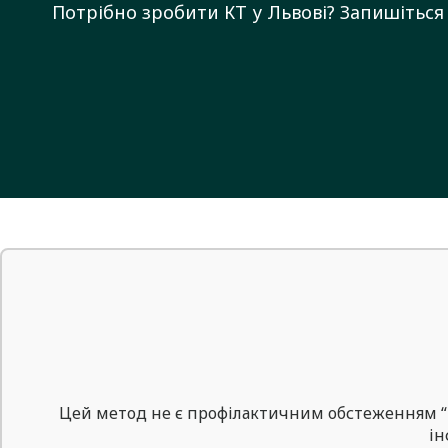
Потрібно зробити КТ у Львові? Запишітьс
Цей метод не є профілактичним обстеженням “п
ін