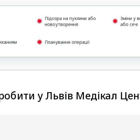
Підозра на пухлини або
Зміни у 
новоутворення
або сечі
иханням
Планування операції
робити у Львів Медікал Цен