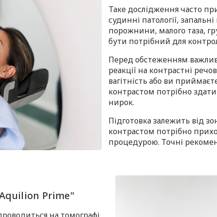
Таке дослідження часто пр
судинні патології, запальн
порожнини, малого таза, гр
бути потрібний для контрол
Перед обстеженням важливо 
реакції на контрастні речо
вагітність або ви приймаєт
контрастом потрібно здати 
нирок.
Підготовка залежить від зо
контрастом потрібно прих
процедурою. Точні рекоменд
quilion Prime"
проводиться на томографі