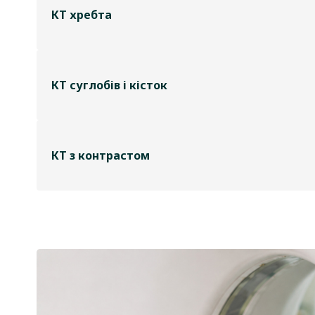
КТ хребта
КТ суглобів і кісток
КТ з контрастом