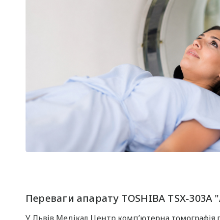
Переваги апарату TOSHIBA TSX-303A "A
У Львів Медікал Центр комп’ютерна томографія 