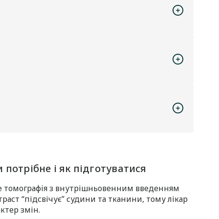
и потрібне і як підготуватися
е томографія з внутрішньовенним введенням
раст “підсвічує” судини та тканини, тому лікар
ктер змін.