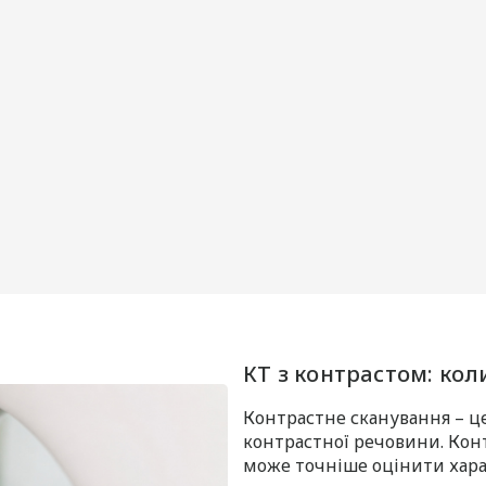
КТ з контрастом: кол
Контрастне сканування – ц
контрастної речовини. Конт
може точніше оцінити хара