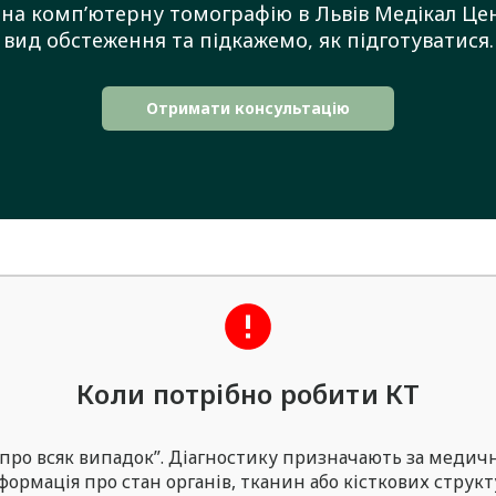
я на комп’ютерну томографію в Львів Медікал Ц
вид обстеження та підкажемо, як підготуватися.
Отримати консультацію
Коли потрібно робити КТ
ро всяк випадок”. Діагностику призначають за медич
формація про стан органів, тканин або кісткових структ