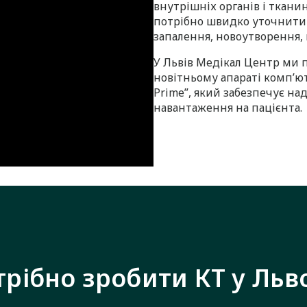
внутрішніх органів і ткани
потрібно швидко уточнити 
запалення, новоутворення, к
У Львів Медікал Центр ми 
новітньому апараті комп’ют
Prime”, який забезпечує на
навантаження на пацієнта.
рібно зробити КТ у Льв