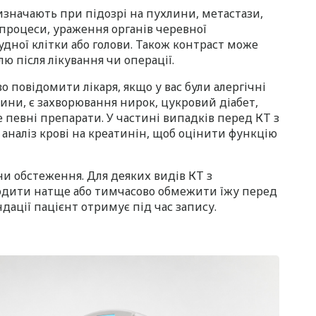
изначають при підозрі на пухлини, метастази,
і процеси, ураження органів черевної
удної клітки або голови. Також контраст може
ю після лікування чи операції.
повідомити лікаря, якщо у вас були алергічні
вини, є захворювання нирок, цукровий діабет,
е певні препарати. У частині випадків перед КТ з
аналіз крові на креатинін, щоб оцінити функцію
ни обстеження. Для деяких видів КТ з
одити натще або тимчасово обмежити їжу перед
ації пацієнт отримує під час запису.