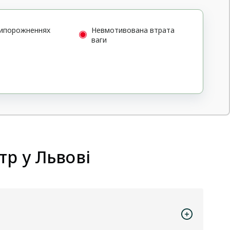
випорожненнях
Невмотивована втрата
ваги
тр у Львові