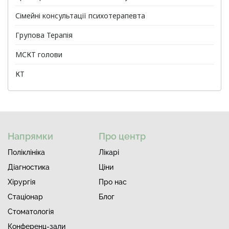
Сімейні консультації психотерапевта
Групова Терапія
МСКТ голови
КТ
Напрямки
Про центр
Поліклініка
Лiкарi
Діагностика
Ціни
Хірургія
Про нас
Стаціонар
Блог
Стоматологія
Конференц-зали