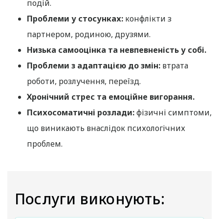
подій.
Фірчук Ольга Зиновіївна
Проблеми у стосунках:
конфлікти з
Ядлось Оксана Євгенівна
партнером, родиною, друзями.
Федорчук Соломія Романівна
Низька самооцінка та невпевненість у собі.
Лотос Олена Семенівна
Проблеми з адаптацією до змін:
втрата
Переглянути всіх лікарів
роботи, розлучення, переїзд.
Хронічний стрес та емоційне вигорання.
Психосоматичні розлади:
фізичні симптоми,
що виникають внаслідок психологічних
проблем.
Послуги виконують: