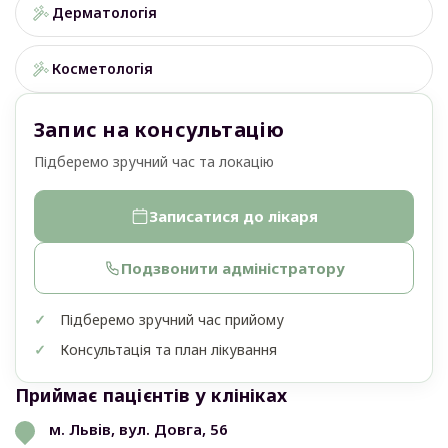
Дерматологія
Фірчук Ольга Зиновіївна
Ядлось Оксана Євгенівна
Косметологія
Федорчук Соломія Романівна
Лотос Олена Семенівна
Запис на консультацію
Переглянути всіх лікарів
Підберемо зручний час та локацію
Записатися до лікаря
Подзвонити адміністратору
Підберемо зручний час прийому
Консультація та план лікування
Приймає пацієнтів у клініках
м. Львів, вул. Довга, 56