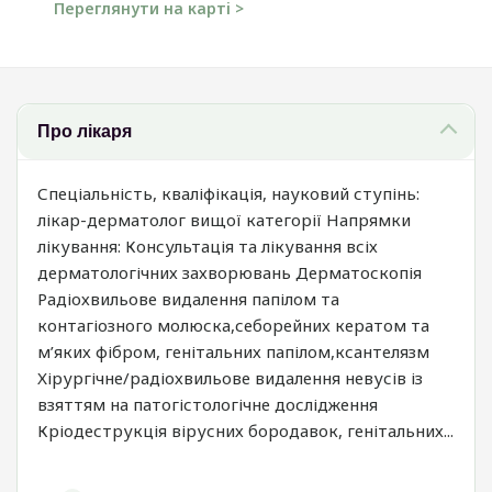
Переглянути на карті >
Про лікаря
Спеціальність, кваліфікація, науковий ступінь:
лікар-дерматолог вищої категорії Напрямки
лікування: Консультація та лікування всіх
дерматологічних захворювань Дерматоскопія
Радіохвильове видалення папілом та
контагіозного молюска,себорейних кератом та
м’яких фібром, генітальних папілом,ксантелязм
Хірургічне/радіохвильове видалення невусів із
взяттям на патогістологічне дослідження
Кріодеструкція вірусних бородавок, генітальних...