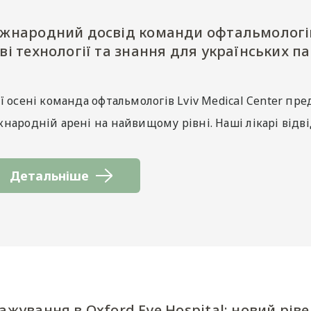
жнародний досвід команди офтальмологів 
ві технології та знання для українських па
ї осені команда офтальмологів Lviv Medical Center пре
народній арені на найвищому рівні. Наші лікарі відв
Детальніше
ажування в Oxford Eye Hospital: новий рів