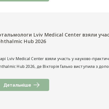
тальмологи Lviv Medical Center взяли уча
hthalmic Hub 2026
арі Lviv Medical Center взяли участь у науково-практи
thalmic Hub 2026, де Вікторія Галько виступила з доп
Детальніше