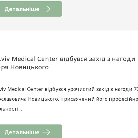
Детальніше
Lviv Medical Center відбувся захід з нагод
оря Новицького
viv Medical Center відбувся урочистий захід з нагоди 7
ославовича Новицького, присвячений його професійно
яльності…
Детальніше