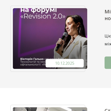
Мі
но
Ціє
між
10.12.2025
Ст