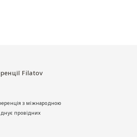
енції Filatov
нференція з міжнародною
’єднує провідних