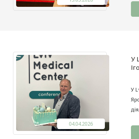
У 
Іг
У L
Яр
ді
04.04.2026