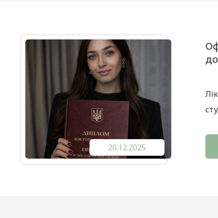
Оф
до
Лік
сту
20.12.2025