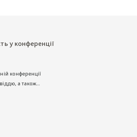
сть у конференції
чній конференції
овіддю, а також…