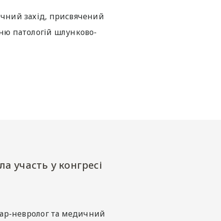
тичний захід, присвячений
нню патологій шлунково-
ла участь у конгресі
ікар-невролог та медичний