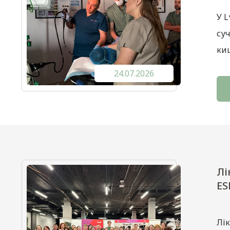
У 
су
ки
24.07.2026
Лі
ES
Лік