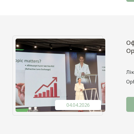
Оф
Op
Лік
Oph
04.04.2026