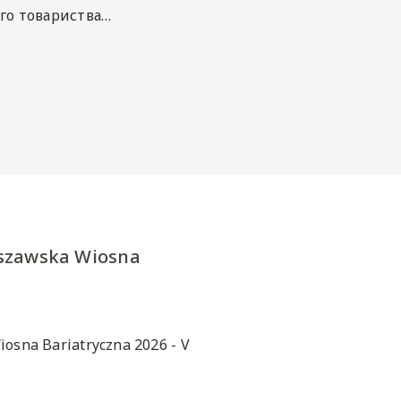
ого товариства…
rszawska Wiosna
osna Bariatryczna 2026 - V