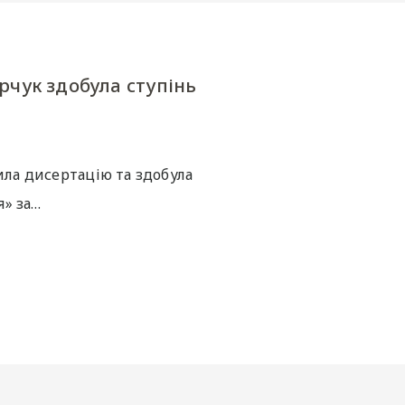
рчук здобула ступінь
ила дисертацію та здобула
я» за…