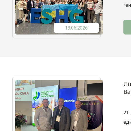
ген
13.06.2026
Лі
Ba
21–
ед