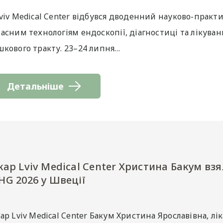
Lviv Medical Center відбувся дводенний науково-прак
часним технологіям ендоскопії, діагностиці та лікува
шкового тракту. 23–24 липня…
Детальніше
кар Lviv Medical Center Христина Бакум взя
HG 2026 у Швеції
ар Lviv Medical Center Бакум Христина Ярославівна, л