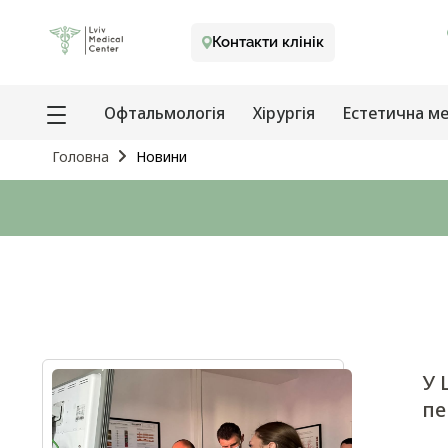
Контакти клінік
Офтальмологія
Хірургія
Естетична м
Головна
Новини
У 
пе