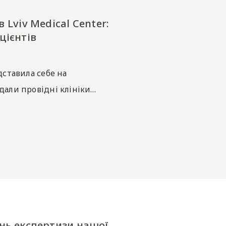
Lviv Medical Center:
цієнтів
дставила себе на
ідали провідні клініки…
ень експертизи нашої