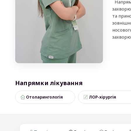
Напрямки
захворю
та прин
зовнішн
носового
захворюв
Напрямки лікування
Отоларингологія
ЛОР-хірургія