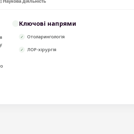
Наукова діяльність
Ключові напрями
Отоларингологія
я
у
ЛОР-хірургія
го