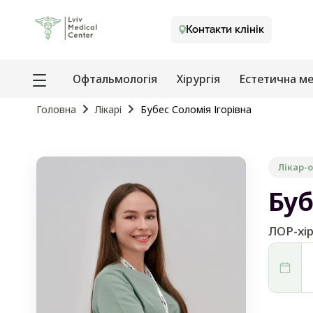
Контакти клінік
Офтальмологія
Хірургія
Естетична м
Головна
Лікарі
Бубес Соломія Ігорівна
Лікар-
Буб
ЛОР-хір