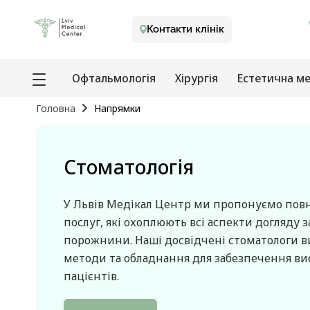
Контакти клінік
Офтальмологія
Хірургія
Естетична м
Головна
Напрямки
Стоматологія
У Львів Медікал Центр ми пропонуємо пов
послуг, які охоплюють всі аспекти догляду з
порожнини. Наші досвідчені стоматологи 
методи та обладнання для забезпечення вис
пацієнтів.