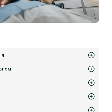
ія
копом