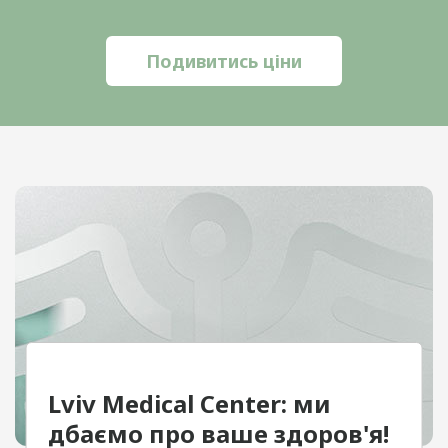
Фірчук Ольга Зиновіївна
Ядлось Оксана Євгенівна
Подивитись ціни
Федорчук Соломія Романівна
Лотос Олена Семенівна
Переглянути всіх лікарів
Lviv Medical Center: ми
дбаємо про ваше здоров'я!