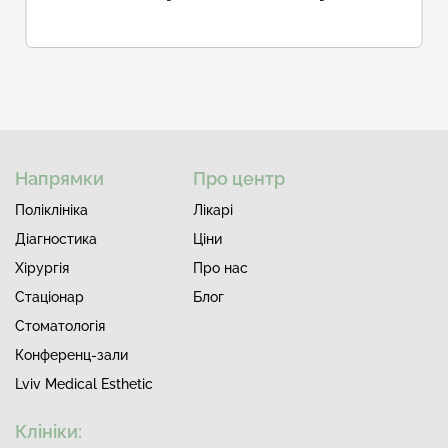
Напрямки
Про центр
Поліклініка
Лiкарi
Діагностика
Ціни
Хірургія
Про нас
Стаціонар
Блог
Стоматологія
Конференц-зали
Lviv Medical Esthetic
Клініки: