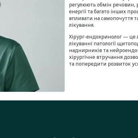
регулюють обмін речовин, р
енергії та багато інших про
впливати на самопочуття т
лікування.
Хірург-ендокринолог — це л
лікуванні патології щитопо
наднирників та нейроендок
хірургічне втручання дозв
та попередити розвиток ус