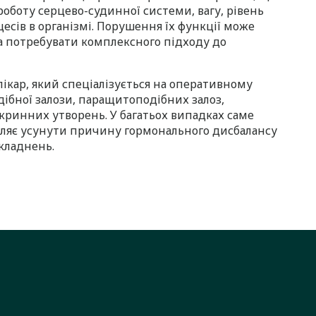
оботу серцево-судинної системи, вагу, рівень
цесів в організмі. Порушення їх функції може
а потребувати комплексного підходу до
ікар, який спеціалізується на оперативному
дібної залози, паращитоподібних залоз,
ринних утворень. У багатьох випадках саме
оляє усунути причину гормонального дисбалансу
кладнень.