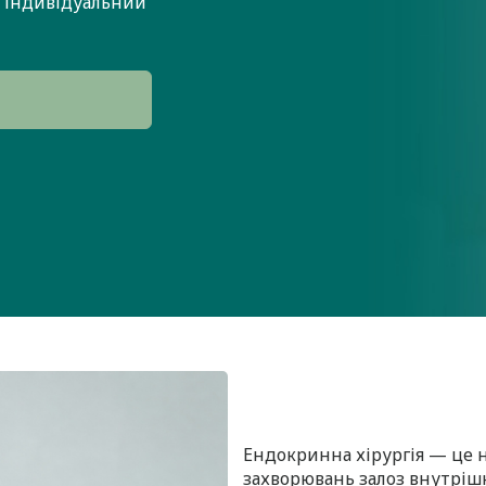
та індивідуальний
Ендокринна хірургія — це на
захворювань залоз внутрішн