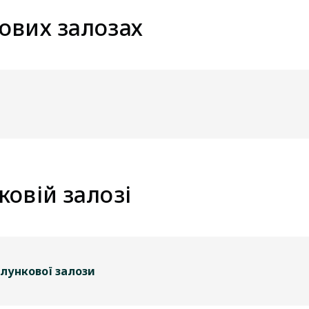
ових залозах
ковій залозі
лункової залози