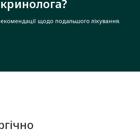
окринолога?
рекомендації щодо подальшого лікування.
ргічно