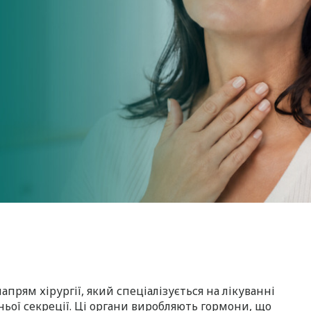
прям хірургії, який спеціалізується на лікуванні
ьої секреції. Ці органи виробляють гормони, що