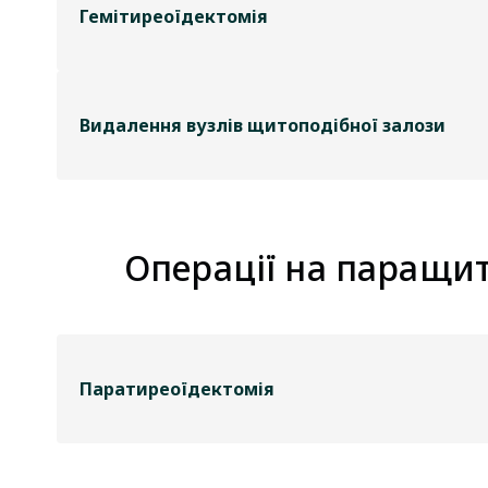
Гемітиреоїдектомія
Видалення вузлів щитоподібної залози
Операції на паращи
Паратиреоїдектомія