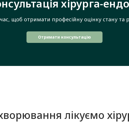
онсультація хірурга-енд
 час, щоб отримати професійну оцінку стану та 
Отримати консультацію
ахворювання лікуємо хіру