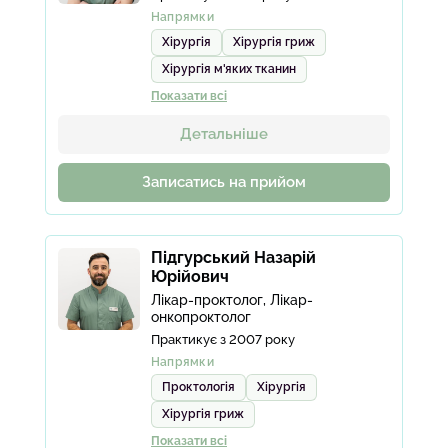
Напрямки
Хірургія
Хірургія гриж
Хірургія м'яких тканин
Показати всі
Детальніше
Записатись на прийом
Підгурський Назарій
Юрійович
Лікар-проктолог, Лікар-
онкопроктолог
Практикує з 2007 року
Напрямки
Проктологія
Хірургія
Хірургія гриж
Показати всі