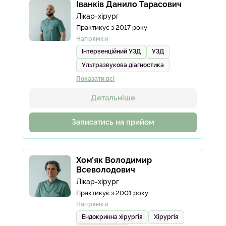
Іванків Данило Тарасович
Фірчук Ольга Зиновіївна
Лікар-хірург
Ядлось Оксана Євгенівна
Практикує з 2017 року
Федорчук Соломія Романівна
Напрямки
Інтервенційний УЗД
УЗД
Лотос Олена Семенівна
Ультразвукова діагностика
Переглянути всіх лікарів
Показати всі
Детальніше
Записатись на прийом
Хом’як Володимир
Всеволодович
Лікар-хірург
Практикує з 2001 року
Напрямки
Ендокринна хірургія
Хірургія