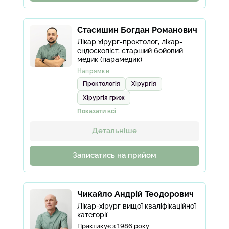
Стасишин Богдан Романович
Лікар хірург-проктолог, лікар-
ендоскопіст, старший бойовий
медик (парамедик)
Напрямки
Проктологія
Хірургія
Хірургія гриж
Показати всі
Детальніше
Записатись на прийом
Чикайло Андрій Теодорович
Лікар-хірург вищої кваліфікаційної
категорії
Практикує з 1986 року