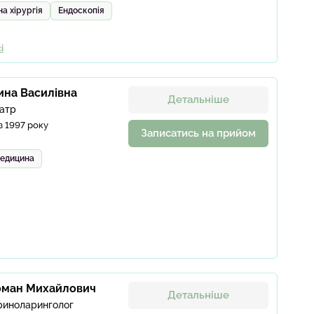
а хірургія
Ендоскопія
і
ина Василівна
Детальніше
іатр
з 1997 року
Записатись на прийом
медицина
оман Михайлович
Детальніше
риноларинголог