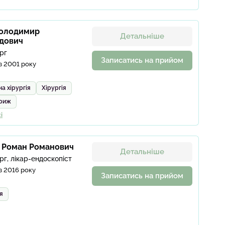
Володимир
Детальніше
дович
рг
Записатись на прийом
з 2001 року
а хірургія
Хірургія
гриж
і
 Роман Романович
Детальніше
рг, лікар-ендоскопіст
з 2016 року
Записатись на прийом
я