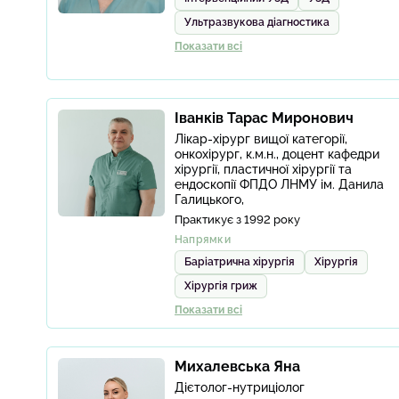
Ультразвукова діагностика
Показати всі
Іванків Тарас Миронович
Лікар-хірург вищої категорії,
онкохірург, к.м.н., доцент кафедри
хірургії, пластичної хірургії та
ендоскопії ФПДО ЛНМУ ім. Данила
Галицького,
Практикує з 1992 року
Напрямки
Баріатрична хірургія
Хірургія
Хірургія гриж
Показати всі
Михалевська Яна
Дієтолог-нутриціолог