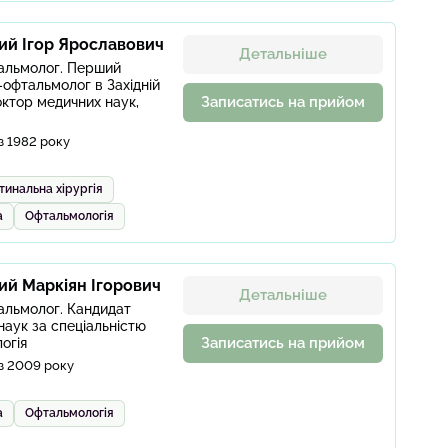
ий Ігор Ярославович
Детальніше
альмолог. Перший
офтальмолог в Західній
Записатись на прийом
октор медичних наук,
з 1982 року
тинальна хірургія
а
Офтальмологія
ий Маркіян Ігорович
Детальніше
альмолог. Кандидат
наук за спеціальністю
Записатись на прийом
огія
з 2009 року
а
Офтальмологія