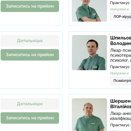
Практикує 
Записатись на прийом
Напрямки
ЛОР-хірур
Шпильов
Детальніше
Володим
Лікар-псих
Записатись на прийом
психотера
психолог,
Практикує 
Напрямки
Психіатрі
Шершень
Детальніше
Віталійо
Лікар-ане
Записатись на прийом
кваліфікац
Практикує 