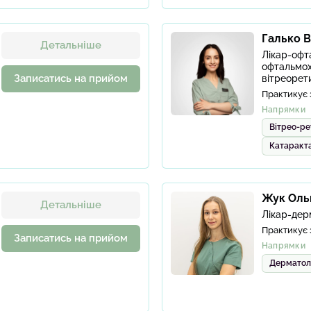
Галько В
Детальніше
Лікар-офт
офтальмох
Записатись на прийом
вітреорети
Практикує 
Напрямки
Вітрео-ре
Катаракт
Жук Ольг
Детальніше
Лікар-дер
Практикує 
Записатись на прийом
Напрямки
Дерматол