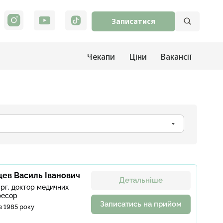
Записатися
Чекапи
Ціни
Вакансії
цев Василь Іванович
Детальніше
ург, доктор медичних
фесор
Записатись на прийом
з 1985 року