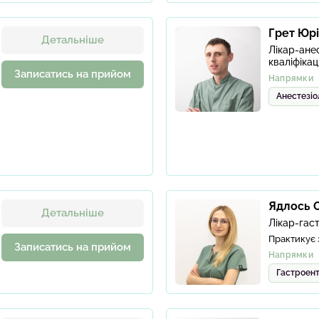
Грет Юр
Детальніше
Лікар-анес
кваліфікац
Записатись на прийом
Напрямки
Анестезіо
Ядлось О
Детальніше
Лікар-гас
Практикує 
Записатись на прийом
Напрямки
Гастроент