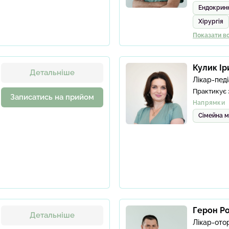
Ендокринн
Хірургія
Показати вс
Кулик Ір
Детальніше
Лікар-пед
Практикує 
Записатись на прийом
Напрямки
Сімейна 
Герон Р
Детальніше
Лікар-ото