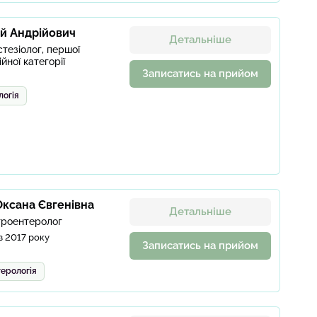
ій Андрійович
Детальніше
тезіолог, першої
ійної категорії
Записатись на прийом
логія
ксана Євгенівна
Детальніше
троентеролог
з 2017 року
Записатись на прийом
ерологія