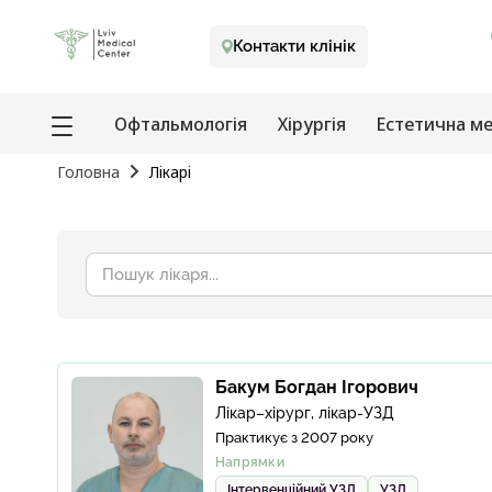
Контакти клінік
Офтальмологія
Хірургія
Естетична м
Головна
Лiкарi
Пошук
лікаря
Бакум Богдан Ігорович
Лікар–хірург, лікар-УЗД
Практикує з 2007 року
Напрямки
Інтервенційний УЗД
УЗД