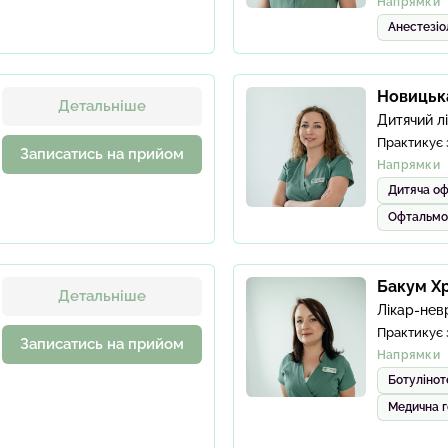
Напрямки
Анестезіо
Новицька
Детальніше
Дитячий л
Практикує 
Записатись на прийом
Напрямки
Дитяча оф
Офтальмо
Бакум Х
Детальніше
Лікар-нев
Практикує 
Записатись на прийом
Напрямки
Ботулінот
Медична 