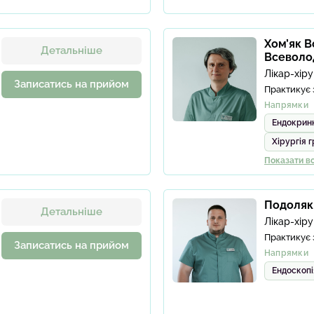
Хом’як 
Детальніше
Всеволо
Лікар-хіру
Записатись на прийом
Практикує 
Напрямки
Ендокринн
Хірургія 
Показати вс
Подоляк
Детальніше
Лікар-хіру
Практикує 
Записатись на прийом
Напрямки
Ендоскопі