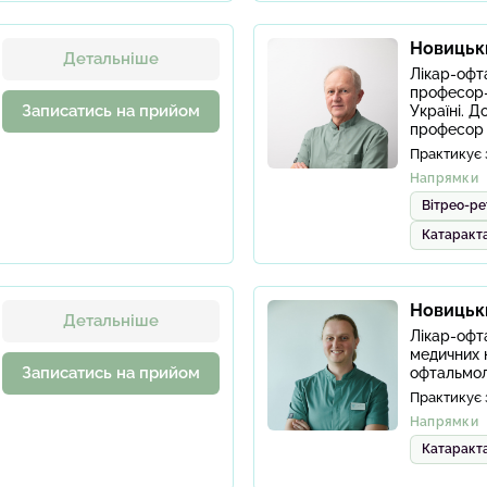
Новицьк
Детальніше
Лікар-офт
професор-
Записатись на прийом
Україні. Д
професор
Практикує 
Напрямки
Вітрео-ре
Катаракт
Новицьк
Детальніше
Лікар-офт
медичних 
Записатись на прийом
офтальмол
Практикує 
Напрямки
Катаракт