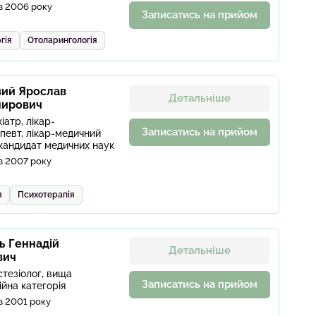
з 2006 року
Записатись на прийом
гія
Отоларингологія
ий Ярослав
Детальніше
ирович
іатр, лікар-
Записатись на прийом
певт, лікар-медичний
 кандидат медичних наук
з 2007 року
я
Психотерапія
 Геннадій
Детальніше
вич
стезіолог, вища
Записатись на прийом
ійна категорія
з 2001 року