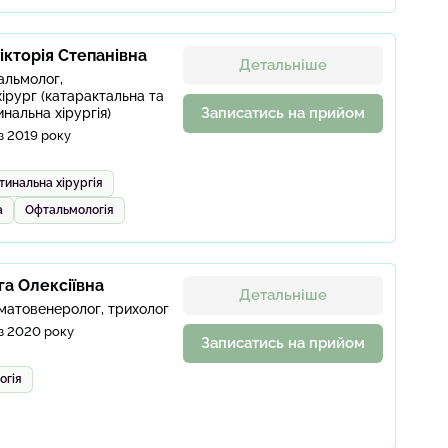
ікторія Степанівна
Детальніше
альмолог,
ірург (катарактальна та
Записатись на прийом
нальна хірургія)
з 2019 року
тинальна хірургія
а
Офтальмологія
а Олексіївна
Детальніше
матовенеролог, трихолог
з 2020 року
Записатись на прийом
огія