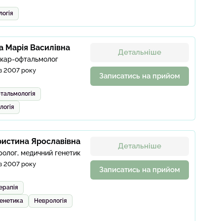
логія
 Марія Василівна
Детальніше
ікар-офтальмолог
з 2007 року
Записатись на прийом
тальмологія
логія
ристина Ярославівна
Детальніше
ролог, медичний генетик
з 2007 року
Записатись на прийом
ерапія
генетика
Неврологія