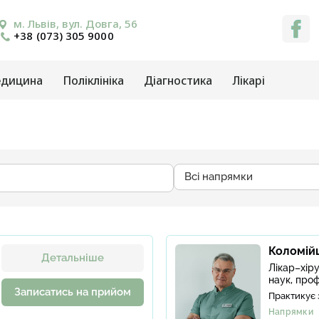
м. Львів, вул. Довга, 56
+38 (073) 305 9000
едицина
Поліклініка
Діагностика
Лікарі
Всі напрямки
Коломій
Детальніше
Лікар–хір
наук, про
Записатись на прийом
Практикує 
Напрямки