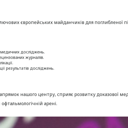
ключових європейських майданчиків для поглибленої пі
 медичних досліджень.
ецензованих журналів.
ікації.
ії результатів досліджень.
напрямок нашого центру, сприяє розвитку доказової ме
й офтальмологічній арені.