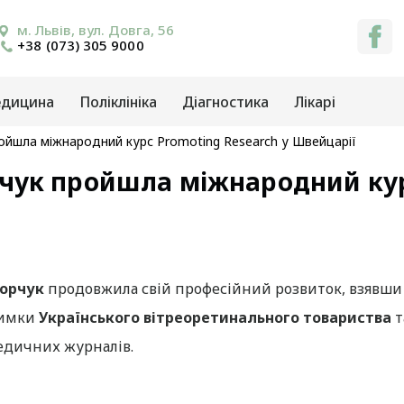
м. Львів, вул. Довга, 56
+38 (073) 305 9000
едицина
Поліклініка
Діагностика
Лікарі
йшла міжнародний курс Promoting Research у Швейцарії
ук пройшла міжнародний курс
дорчук
продовжила свій професійний розвиток, взявши
тримки
Українського вітреоретинального товариства
т
едичних журналів.