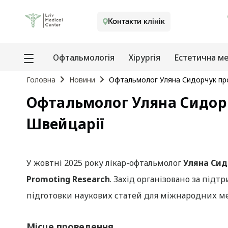
Контакти клінік
Офтальмологія
Хірургія
Естетична м
Головна
Новини
Офтальмолог Уляна Сидорчук про
Офтальмолог Уляна Сидорч
Швейцарії
У жовтні 2025 року лікар-офтальмолог
Уляна Си
Promoting Research
. Захід організовано за під
підготовки наукових статей для міжнародних м
Місце проведення