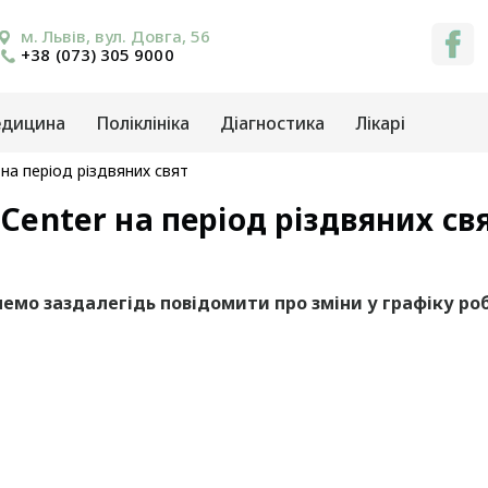
м. Львів, вул. Довга, 56
+38 (073) 305 9000
едицина
Поліклініка
Діагностика
Лікарі
 на період різдвяних свят
 Center на період різдвяних св
емо заздалегідь повідомити про зміни у графіку робо