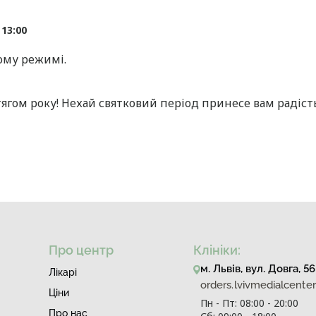
о
13:00
ному режимі.
ягом року! Нехай святковий період принесе вам радість
Про центр
Клініки:
м. Львів, вул. Довга, 56
Лiкарi
orders.lvivmedialcent
Ціни
Пн - Пт: 08:00 - 20:00
Про нас