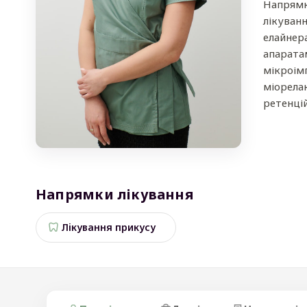
Напрямк
лікуван
елайнер
апарата
мікроім
міорела
ретенці
Напрямки лікування
Лікування прикусу