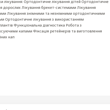
и лікування: Ортодонтичне лікування дітей Ортодонтичне
ня дорослих Лікування брекет-системами Лікування
ами Лікування знімними та незнімними ортодонтичними
ми Ортодонтичне лікування з використанням
плантів Функціональна діагностика Робота з
ксуючими капами Фіксація ретейнерів та виготовлення
йних кап