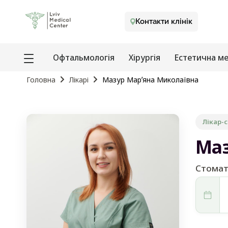
Контакти клінік
Офтальмологія
Хірургія
Естетична м
Головна
Лікарі
Мазур Марʼяна Миколаївна
Лікар-
Маз
Стомат