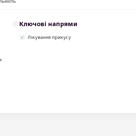
льність
Ключові напрями
Лікування прикусу
и