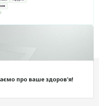
гриж
і
дбаємо про ваше здоров'я!