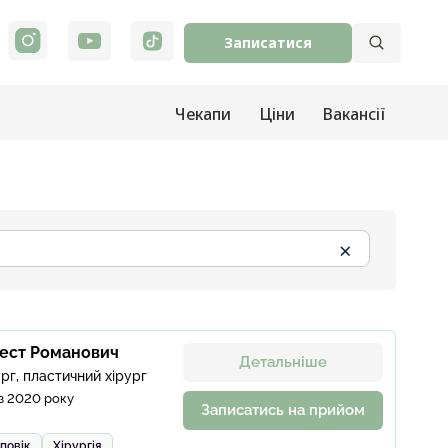
Записатися
Чекапи
Ціни
Вакансії
×
рест Романович
Детальніше
рг, пластичний хірург
з 2020 року
Записатись на прийом
повік
Хірургія