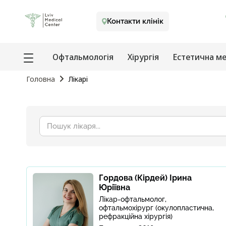
Контакти клінік
Офтальмологія
Хірургія
Естетична м
Головна
Лiкарi
Пошук
лікаря
Гордова (Кірдей) Ірина
Юріївна
Лікар-офтальмолог,
офтальмохірург (окулопластична,
рефракційна хірургія)