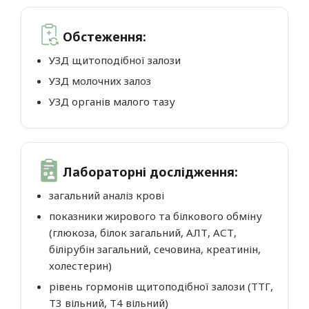
Фірчук Ольга Зиновіївна
Обстеження:
Ядлось Оксана Євгенівна
Федорчук Соломія Романівна
УЗД щитоподібної залози
Лотос Олена Семенівна
УЗД молочних залоз
Переглянути всіх лікарів
УЗД органів малого тазу
Лабораторні дослідження:
загальний аналіз крові
показники жирового та білкового обміну
(глюкоза, білок загальний, АЛТ, АСТ,
білірубін загальний, сечовина, креатинін,
холестерин)
рівень гормонів щитоподібної залози (ТТГ,
Т3 вільний, Т4 вільний)