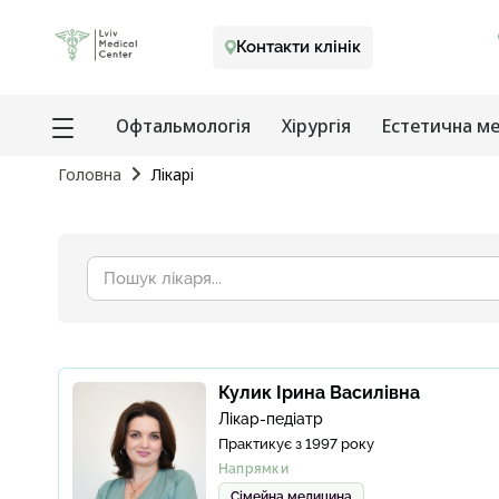
Контакти клінік
Офтальмологія
Хірургія
Естетична м
Головна
Лiкарi
Пошук
лікаря
Кулик Ірина Василівна
Лікар-педіатр
Практикує з 1997 року
Напрямки
Сімейна медицина