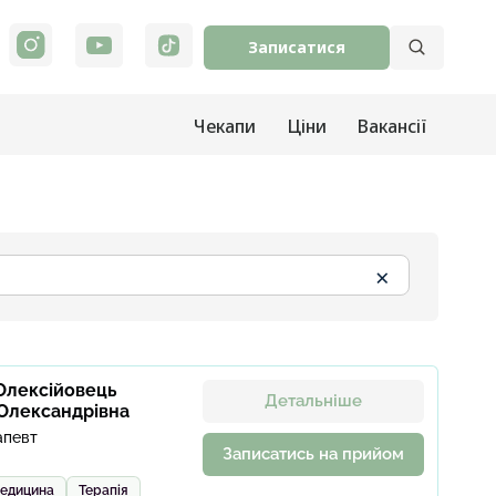
Записатися
Чекапи
Ціни
Вакансії
×
Олексійовець
Детальніше
 Олександрівна
апевт
Записатись на прийом
медицина
Терапія