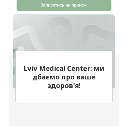
Записатись на прийом
Фірчук Ольга Зиновіївна
Ядлось Оксана Євгенівна
Федорчук Соломія Романівна
Лотос Олена Семенівна
Переглянути всіх лікарів
Lviv Medical Center: ми
дбаємо про ваше
здоров'я!