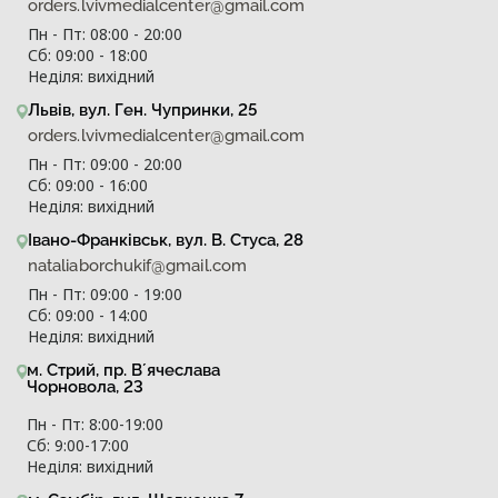
orders.lvivmedialcenter@gmail.com
Фірчук Ольга Зиновіївна
Пн - Пт: 08:00 - 20:00
Сб: 09:00 - 18:00
Ядлось Оксана Євгенівна
Неділя: вихідний
Федорчук Соломія Романівна
Львів, вул. Ген. Чупринки, 25
Лотос Олена Семенівна
orders.lvivmedialcenter@gmail.com
Переглянути всіх лікарів
Пн - Пт: 09:00 - 20:00
Сб: 09:00 - 16:00
Неділя: вихідний
Івано-Франківськ, вул. В. Стуса, 28
nataliaborchukif@gmail.com
Пн - Пт: 09:00 - 19:00
Сб: 09:00 - 14:00
Неділя: вихідний
м. Стрий, пр. Вʼячеслава
Чорновола, 23
Пн - Пт: 8:00-19:00
Сб: 9:00-17:00
Неділя: вихідний