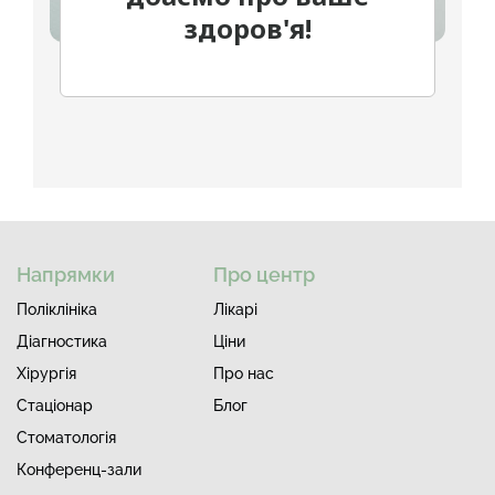
здоров'я!
Напрямки
Про центр
Поліклініка
Лiкарi
Діагностика
Ціни
Хірургія
Про нас
Стаціонар
Блог
Стоматологія
Конференц-зали