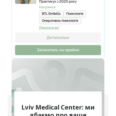
Практикує з 2020 року
Фірчук Ольга Зиновіївна
Напрямки
Ядлось Оксана Євгенівна
BTL EmSella
Гінекологія
Федорчук Соломія Романівна
Оперативна гінекологія
Лотос Олена Семенівна
Показати всі
Переглянути всіх лікарів
Детальніше
Записатись на прийом
Lviv Medical Center: ми
дбаємо про ваше